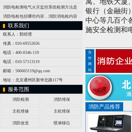
寓、地铁大厦
消防电检测电气火灾监控系统检测方法是
银行（金融街
消防电检包括哪些内容，消防消电检内容
中心等几百个
联系我们
施安全检测和
联系人：郭经理
传真：010-69552656
合
电话：400-0346-119
作
电话：010-57113119
网
站
邮箱：506665119@qq.com
地址：北京通州区新华北路117号
服务范围
消防检测
消防维保
消防产品推荐
主机维修
主机维保
消防改造
喷淋移位