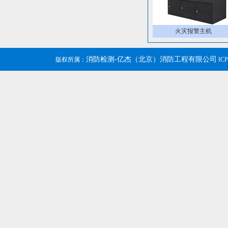
火灾报警主机
消防检测-亿杰（北京）消防工程有限公司
版权所属：
IC